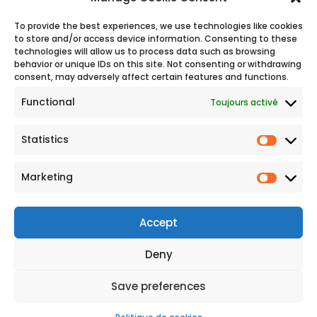
Ingélib
To provide the best experiences, we use technologies like cookies
to store and/or access device information. Consenting to these
Nous rejoindre
Contact
Mentions légales
technologies will allow us to process data such as browsing
Politique de confidentialité
behavior or unique IDs on this site. Not consenting or withdrawing
consent, may adversely affect certain features and functions.
Functional
Toujours activé
Siège social
Le Belvédère
Statistics
1 Crs Valmy
92923 Paris La Défense Cedex
Marketing
France
Mail : talents[at]ingelib.com
Accept
Deny
Save preferences
Copyrights 2026 – INGELIB SAS. Tous droits réservés. Ingélib et le logo
Ingélib sont des marques commerciales déposées de « Ingélib SAS » en France,