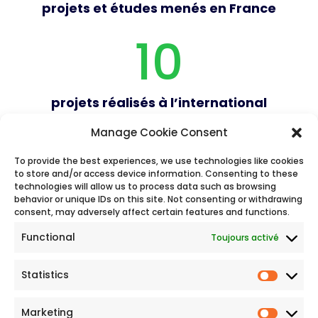
projets et études menés en France
10
projets réalisés à l’international
Manage Cookie Consent
Ingélib
To provide the best experiences, we use technologies like cookies
to store and/or access device information. Consenting to these
Nous rejoindre
Contact
Mentions légales
technologies will allow us to process data such as browsing
Politique de confidentialité
behavior or unique IDs on this site. Not consenting or withdrawing
consent, may adversely affect certain features and functions.
Functional
Toujours activé
Siège social
Le Belvédère
Statistics
1 Crs Valmy
92923 Paris La Défense Cedex
Marketing
France