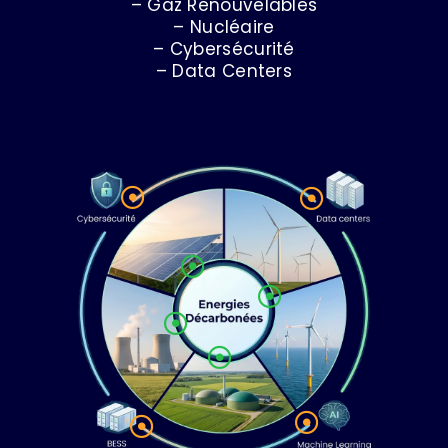
– Gaz Renouvelables
– Nucléaire
– Cybersécurité
– Data Centers







